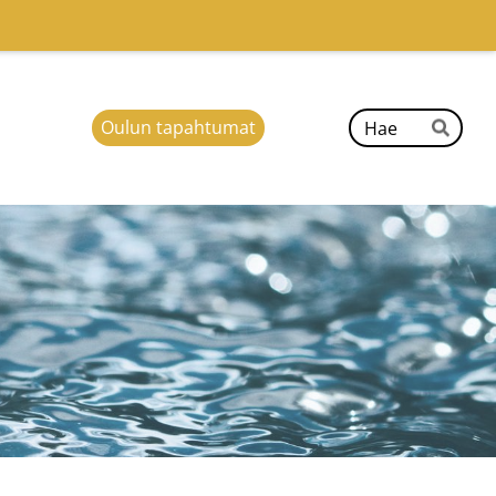
Hak
Oulun tapahtumat
Hae