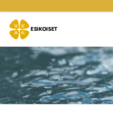
Siirry
sivun
sisältöön
ESIKOISET