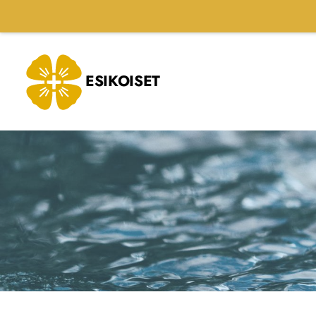
Siirry
sivun
sisältöön
ESIKOISET