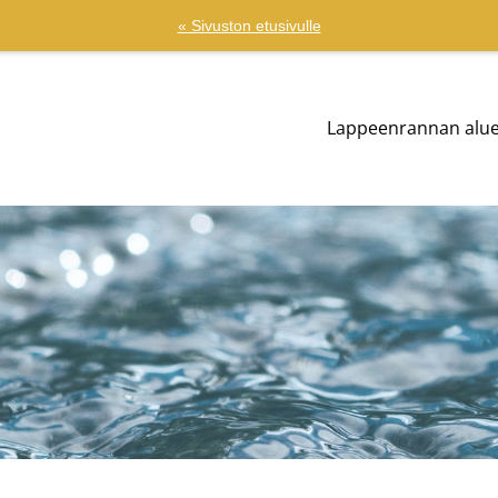
« Sivuston etusivulle
Lappeenrannan alu