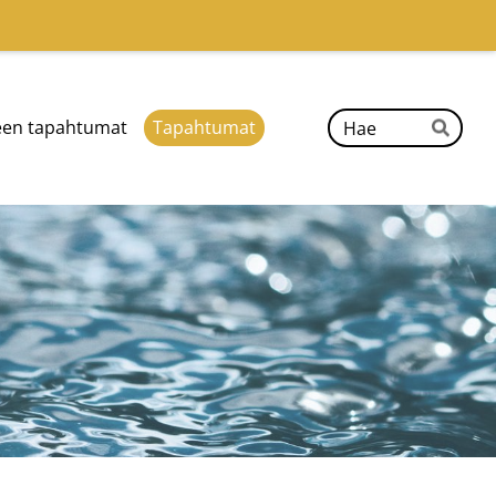
Hak
een tapahtumat
Tapahtumat
Hae