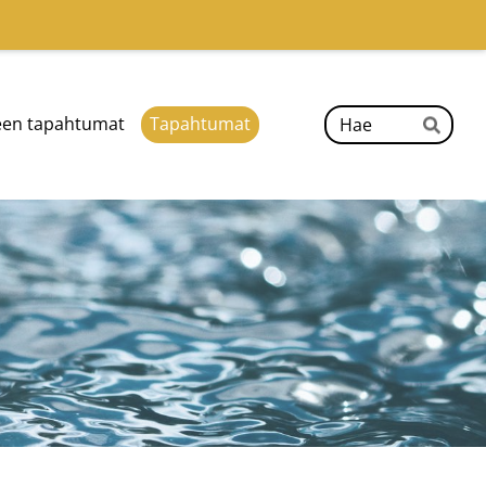
Hak
ueen tapahtumat
Tapahtumat
Hae