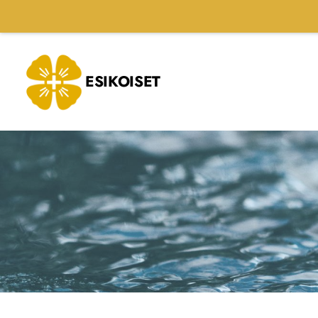
Siirry
sivun
sisältöön
ESIKOISET