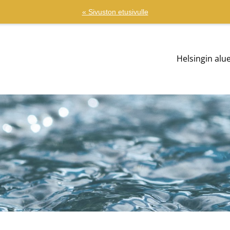
« Sivuston etusivulle
Helsingin al