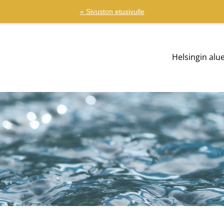
« Sivuston etusivulle
Helsingin al