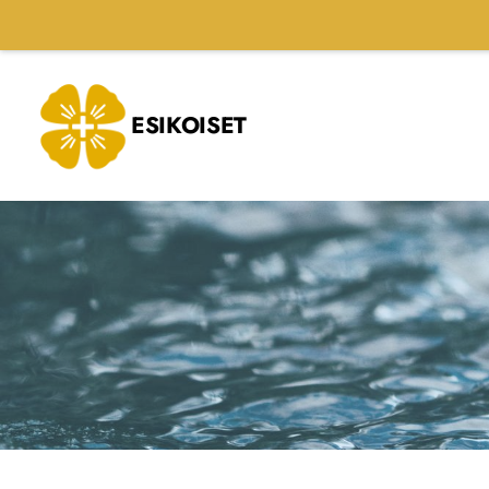
Siirry
sivun
sisältöön
ESIKOISET