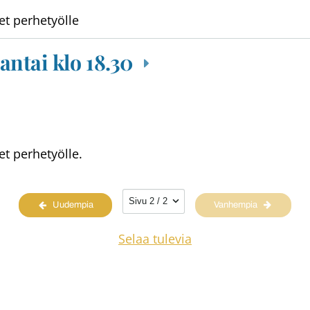
et perhetyölle
antai klo 18.30
et perhetyölle.
Sivun valinta
Uudempia
Vanhempia
Selaa tulevia