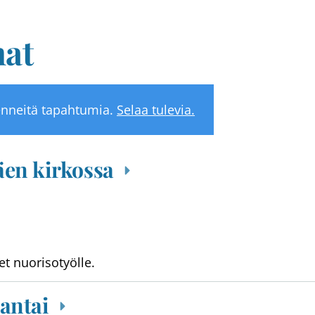
at
nneitä tapahtumia.
Selaa tulevia.
äen kirkossa
et nuorisotyölle.
jantai