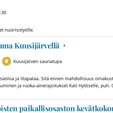
:30
et nuorisotyölle.
uma Kuusijärvellä
Kuusijärven saunatupa
ssäoloa ja iltapalaa. Sitä ennen mahdollisuus omakus
minen ja ruoka-ainerajoitukset Kati Hyttiselle, puh.
oisten paikallisosaston kevätkok