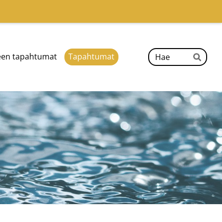
Hak
ueen tapahtumat
Tapahtumat
Hae