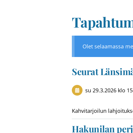
Tapahtum
Olet selaamassa me
Seurat Länsim
su 29.3.2026
klo 15
Kahvitarjoilun lahjoituks
Hakunilan per