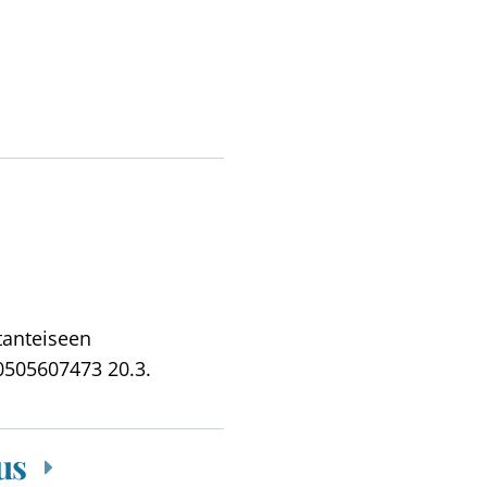
tanteiseen
 0505607473 20.3.
ous