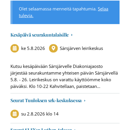
Olet selaamassa menneitä tapahtumia.
Selaa
tulevia.
Kesäpäivä seurakuntalaisille
ke 5.8.2026
Särsjärven leirikeskus
Kutsu kesäpäivään Särsjärvelle Diakoniajaosto
järjestää seurakuntamme yhteisen päivän Särsjärvellä
5.8. - 26. Leirikeskus on varattu käyttöömme koko
päiväksi. Klo 10-22 Kahvitellaan, paistetaan…
Seurat Tuuloksen srk-keskuksessa
su 2.8.2026
klo 14
Seurat SLEY:n Luther-talossa